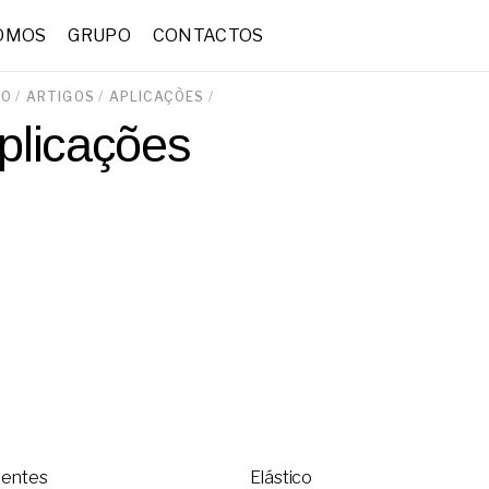
OMOS
GRUPO
CONTACTOS
IO
/
ARTIGOS
/
APLICAÇÕES
/
plicações
rentes
Elástico